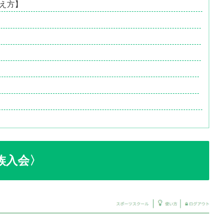
見え方】
族入会〉