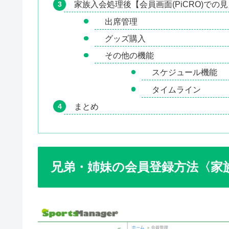
家族入会処理後【会員画面(PiCRO)での
出席管理
グッズ購入
その他の機能
スケジュール機能
タイムライン
まとめ
兄弟・姉妹の会員登録方法〈家